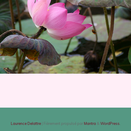
Laurence Delattre
| Fièrement propulsé par
Mantra
&
WordPress.