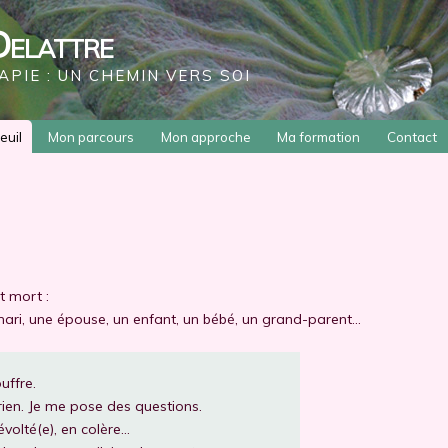
Delattre
PIE : UN CHEMIN VERS SOI
euil
Mon parcours
Mon approche
Ma formation
Contact
t mort :
mari, une épouse, un enfant, un bébé, un grand-parent…
ouffre.
rien. Je me pose des questions.
 révolté(e), en colère…